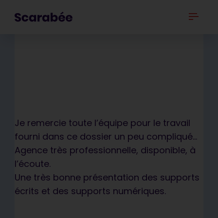
Nantes Métropole
Publié le 28/04/2022 13:06
Je remercie toute l’équipe pour le travail
fourni dans ce dossier un peu compliqué…
Agence très professionnelle, disponible, à
l’écoute.
Une très bonne présentation des supports
Votre document est
écrits et des supports numériques.
Vous avez un projet et vous voulez
synthétique, précis et
nous connaître d’avantage ?
vendeur. C’est impeccable, ça