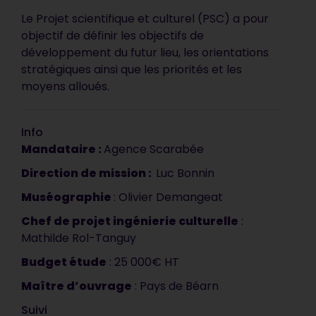
Le Projet scientifique et culturel (PSC) a pour
objectif de définir les objectifs de
développement du futur lieu, les orientations
stratégiques ainsi que les priorités et les
moyens alloués.
Info
Mandataire :
Agence Scarabée
Direction de mission :
Luc Bonnin
Muséographie
: Olivier Demangeat
Votre document est
Chef de projet ingénierie culturelle
:
synthétique, précis et
Mathilde Rol-Tanguy
vendeur. C’est impeccable, ça
Budget étude
: 25 000€ HT
correspond tout à fait à ce que
Maître d
’
ouvrage
: Pays de Béarn
nous attendions. C’est
Suivi