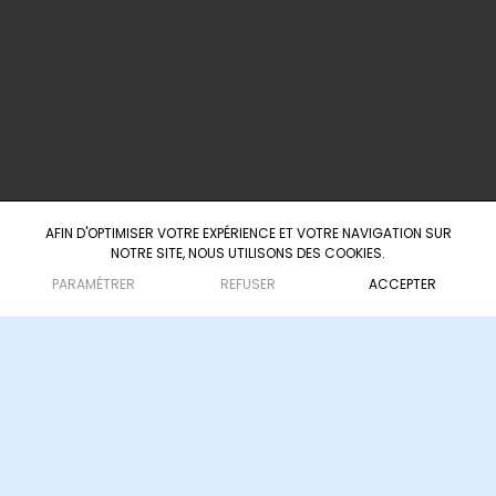
+ 33 6 23 41 12 57
60 Boulevard du Président Wilson
33000 Bordeaux
AFIN D'OPTIMISER VOTRE EXPÉRIENCE ET VOTRE NAVIGATION SUR
NOTRE SITE, NOUS UTILISONS DES COOKIES.
Agence d'ingénierie culturelle & touristique
— depuis 2008
PARAMÉTRER
REFUSER
ACCEPTER