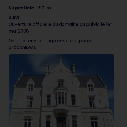
correspond tout à fait à ce que
Superficie
: 153 ha
nous attendions. C’est
vraiment très bien !
Suivi
Ouverture officielle du domaine au public le 1er
mai 2008
Communauté d’Agglomération de Blois
Mise en œuvre progressive des pistes
préconisées