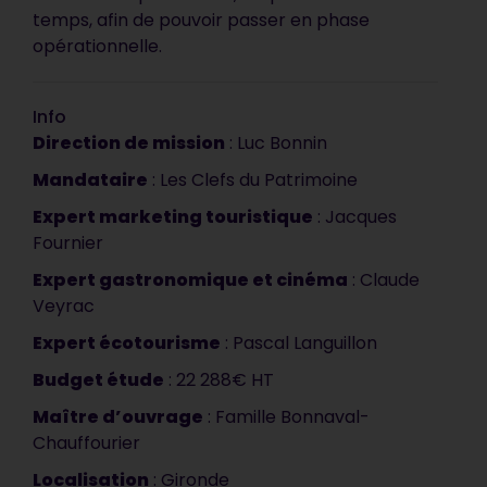
temps, afin de pouvoir passer en phase
opérationnelle.
Info
Direction de mission
: Luc Bonnin
Mandataire
: Les Clefs du Patrimoine
Expert marketing touristique
: Jacques
Fournier
Expert gastronomique et cinéma
: Claude
Veyrac
Expert écotourisme
: Pascal Languillon
Budget étude
: 22 288€ HT
Votre document est
Maître d’ouvrage
: Famille Bonnaval-
synthétique, précis et
Chauffourier
vendeur. C’est impeccable, ça
Localisation
: Gironde