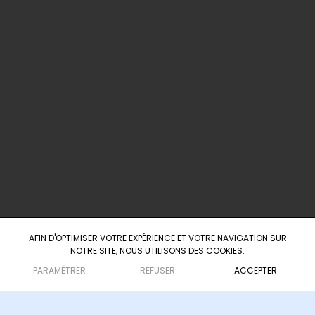
ci-dessous.
info@agence-scarabee.com
+ 33 5 25 35 42 63
+ 33 6 23 41 12 57
60 Boulevard du Président Wilson
33000 Bordeaux
AFIN D'OPTIMISER VOTRE EXPÉRIENCE ET VOTRE NAVIGATION SUR
NOTRE SITE, NOUS UTILISONS DES COOKIES.
Agence d'ingénierie culturelle & touristique
— depuis 2008
PARAMÉTRER
REFUSER
ACCEPTER