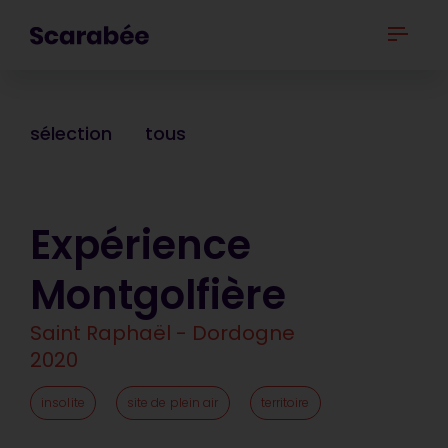
sélection
tous
Expérience
Montgolfière
Saint Raphaël - Dordogne
2020
insolite
site de plein air
territoire