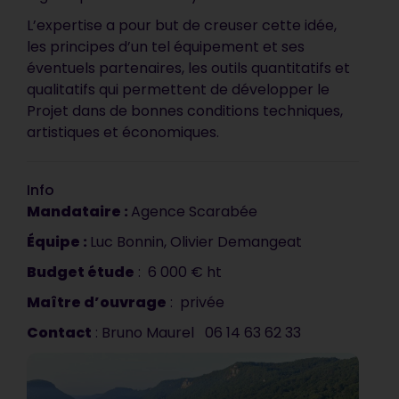
L’expertise a pour but de creuser cette idée,
les principes d’un tel équipement et ses
éventuels partenaires, les outils quantitatifs et
qualitatifs qui permettent de développer le
Projet dans de bonnes conditions techniques,
artistiques et économiques.
Info
Mandataire :
Agence Scarabée
Votre document est
Équipe :
synthétique, précis et
Luc Bonnin, Olivier Demangeat
vendeur. C’est impeccable, ça
Budget étude
: 6 000 € ht
correspond tout à fait à ce que
Maître d
’
ouvrage
: privée
nous attendions. C’est
Contact
: Bruno Maurel 06 14 63 62 33
vraiment très bien !