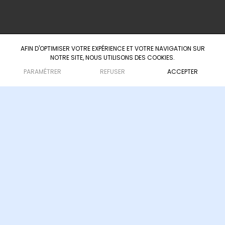
AFIN D'OPTIMISER VOTRE EXPÉRIENCE ET VOTRE NAVIGATION SUR
NOTRE SITE, NOUS UTILISONS DES COOKIES.
Agence d'ingénierie culturelle & touristique
— depuis 2008
PARAMÉTRER
REFUSER
ACCEPTER