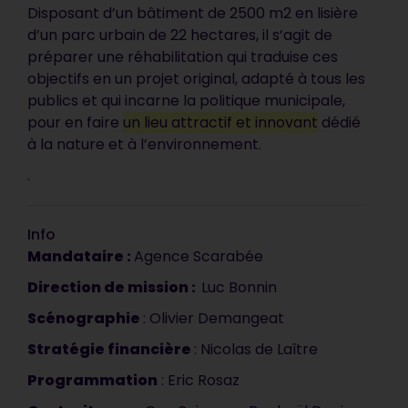
Disposant d’un bâtiment de 2500 m2 en lisière
d’un parc urbain de 22 hectares, il s’agit de
préparer une réhabilitation qui traduise ces
objectifs en un projet original, adapté à tous les
publics et qui incarne la politique municipale,
pour en faire
un lieu attractif et innovant
dédié
à la nature et à l’environnement.
.
Info
Mandataire :
Agence Scarabée
Direction de mission :
Luc Bonnin
Votre document est
Scénographie
: Olivier Demangeat
synthétique, précis et
Stratégie financière
: Nicolas de Laître
vendeur. C’est impeccable, ça
Programmation
: Eric Rosaz
correspond tout à fait à ce que