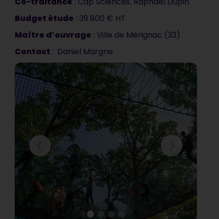
nous attendions. C’est
Co-traitance
: Cap Sciences, Raphaël Dupin
vraiment très bien !
Budget étude
: 39 800 € HT
Maître d’
ouvrage
: Ville de Mérignac (33)
Communauté d’Agglomération de Blois
Contact
: Daniel Margne