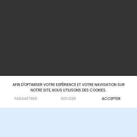
info@agence-scarabee.com
+ 33 5 25 35 42 63
+ 33 6 23 41 12 57
60 Boulevard du Président Wilson
33000 Bordeaux
AFIN D'OPTIMISER VOTRE EXPÉRIENCE ET VOTRE NAVIGATION SUR
NOTRE SITE, NOUS UTILISONS DES COOKIES.
Agence d'ingénierie culturelle & touristique
— depuis 2008
PARAMÉTRER
REFUSER
ACCEPTER