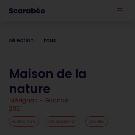
sélection
tous
Maison de la
nature
Mérignac - Gironde
2021
ecotourisme
site de plein air
tiers-lieu