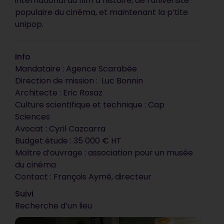
international du film d’histoire, de l’université
populaire du cinéma, et maintenant la p’tite
unipop.
Info
Mandataire : Agence Scarabée
Direction de mission : Luc Bonnin
Architecte : Eric Rosaz
Culture scientifique et technique : Cap
Sciences
Avocat : Cyril Cazcarra
Votre document est
Budget étude : 35 000 € HT
synthétique, précis et
Maître d’ouvrage : association pour un musée
vendeur. C’est impeccable, ça
du cinéma
correspond tout à fait à ce que
Contact : François Aymé, directeur
nous attendions. C’est
Suivi
vraiment très bien !
Recherche d’un lieu