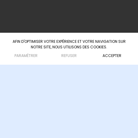
33000 Bordeaux
AFIN D'OPTIMISER VOTRE EXPÉRIENCE ET VOTRE NAVIGATION SUR
NOTRE SITE, NOUS UTILISONS DES COOKIES.
Agence d'ingénierie culturelle & touristique
— depuis 2008
PARAMÉTRER
REFUSER
ACCEPTER