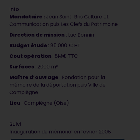
Info
Mandataire :
Jean Saint Bris Culture et
Communication puis Les Clefs du Patrimoine
Direction de mission
: Luc Bonnin
Budget étude
: 85 000 € HT
Cout opération
: 8M€ TTC
Surfaces
: 2000 m²
Maître d’ouvrage
: Fondation pour la
Votre document est
mémoire de la déportation puis Ville de
Compiègne
synthétique, précis et
vendeur. C’est impeccable, ça
Lieu
: Compiègne (Oise)
correspond tout à fait à ce que
nous attendions. C’est
Suivi
vraiment très bien !
Inauguration du mémorial en février 2008