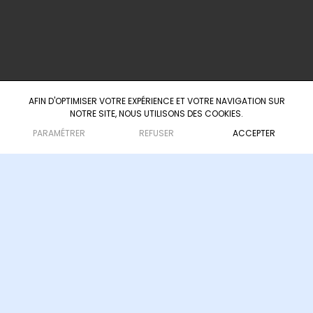
60 Boulevard du Président Wilson
33000 Bordeaux
AFIN D'OPTIMISER VOTRE EXPÉRIENCE ET VOTRE NAVIGATION SUR
NOTRE SITE, NOUS UTILISONS DES COOKIES.
Agence d'ingénierie culturelle & touristique
— depuis 2008
PARAMÉTRER
REFUSER
ACCEPTER