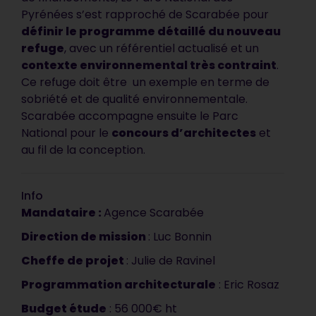
Pyrénées s’est rapproché de Scarabée pour
définir le programme détaillé du nouveau
refuge
, avec un référentiel actualisé et un
contexte environnemental très
contraint
.
Ce refuge doit être un exemple en terme de
sobriété et de qualité environnementale.
Scarabée accompagne ensuite le Parc
National pour le
concours
d’architectes
et
au fil de la conception.
Info
Mandataire :
Agence Scarabée
Direction de mission
: Luc Bonnin
Votre document est
Cheffe de projet
: Julie de Ravinel
synthétique, précis et
Programmation architecturale
: Eric Rosaz
vendeur. C’est impeccable, ça
correspond tout à fait à ce que
Budget étude
: 56 000€ ht