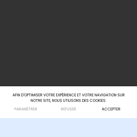
info@agence-scarabee.com
+ 33 5 25 35 42 63
+ 33 6 23 41 12 57
60 Boulevard du Président Wilson
33000 Bordeaux
AFIN D'OPTIMISER VOTRE EXPÉRIENCE ET VOTRE NAVIGATION SUR
NOTRE SITE, NOUS UTILISONS DES COOKIES.
Agence d'ingénierie culturelle & touristique
— depuis 2008
PARAMÉTRER
REFUSER
ACCEPTER