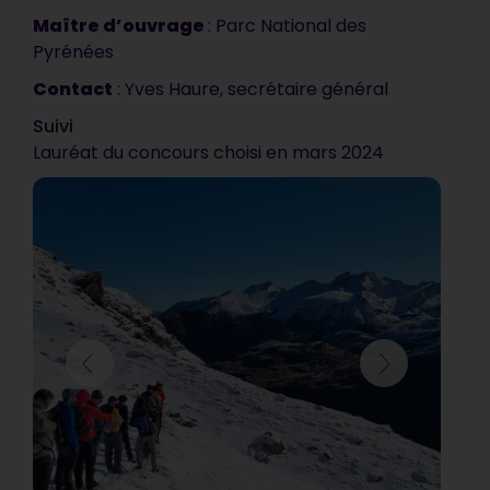
nous attendions. C’est
Maître d’ouvrage
: Parc National des
vraiment très bien !
Pyrénées
Contact
: Yves Haure, secrétaire général
Communauté d’Agglomération de Blois
Suivi
Lauréat du concours choisi en mars 2024