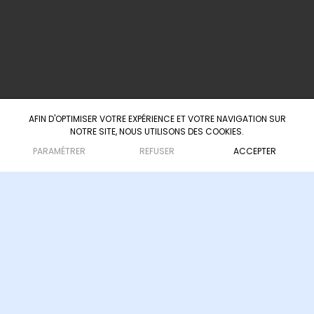
60 Boulevard du Président Wilson
33000 Bordeaux
AFIN D'OPTIMISER VOTRE EXPÉRIENCE ET VOTRE NAVIGATION SUR
NOTRE SITE, NOUS UTILISONS DES COOKIES.
Agence d'ingénierie culturelle & touristique
— depuis 2008
PARAMÉTRER
REFUSER
ACCEPTER