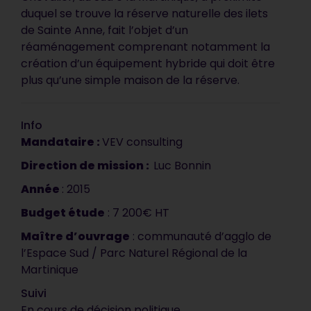
duquel se trouve la réserve naturelle des ilets
de Sainte Anne, fait l’objet d’un
réaménagement comprenant notamment la
création d’un équipement hybride qui doit être
plus qu’une simple maison de la réserve.
Info
Mandataire :
VEV consulting
Direction de mission :
Luc Bonnin
Année
: 2015
Votre document est
Budget étude
: 7 200€ HT
synthétique, précis et
vendeur. C’est impeccable, ça
Maître d
’
ouvrage
: communauté d’agglo de
l’Espace Sud / Parc Naturel Régional de la
correspond tout à fait à ce que
Martinique
nous attendions. C’est
Suivi
vraiment très bien !
En cours de décision politique