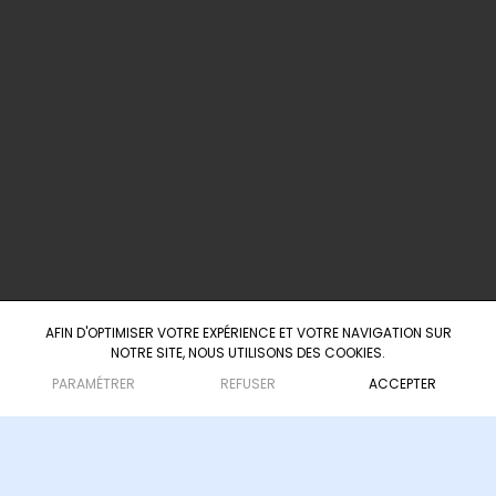
info@agence-scarabee.com
+ 33 5 25 35 42 63
+ 33 6 23 41 12 57
60 Boulevard du Président Wilson
33000 Bordeaux
AFIN D'OPTIMISER VOTRE EXPÉRIENCE ET VOTRE NAVIGATION SUR
NOTRE SITE, NOUS UTILISONS DES COOKIES.
Agence d'ingénierie culturelle & touristique
— depuis 2008
PARAMÉTRER
REFUSER
ACCEPTER