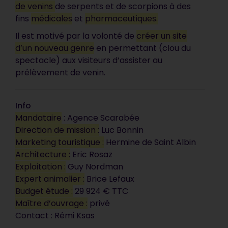
de venins
de serpents et de scorpions à des
fins
médicales
et
pharmaceutiques.
Il est motivé par la volonté de
créer un site
d’un nouveau genre
en permettant (clou du
spectacle) aux visiteurs d’assister au
prélèvement de venin.
Info
Mandataire
: Agence Scarabée
Direction de mission :
Luc Bonnin
Marketing touristique :
Hermine de Saint Albin
Architecture :
Eric Rosaz
Exploitation :
Guy Nordman
Votre document est
Expert animalier :
Brice Lefaux
synthétique, précis et
Budget étude :
29 924 € TTC
Maître d’ouvrage :
privé
vendeur. C’est impeccable, ça
Contact : Rémi Ksas
correspond tout à fait à ce que