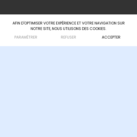
AFIN D'OPTIMISER VOTRE EXPÉRIENCE ET VOTRE NAVIGATION SUR
NOTRE SITE, NOUS UTILISONS DES COOKIES.
Agence d'ingénierie culturelle & touristique
— depuis 2008
PARAMÉTRER
REFUSER
ACCEPTER