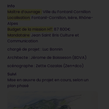
Info
Maître d’ouvrage :
Ville du Fontanil Cornillon
Localisation:
Fontanil-Cornillon, Isère, Rhône-
Alpes
Budget de la mission HT:
87 800€
Mandataire:
Jean Saint Bris Culture et
Communication
chargé de projet : Luc Bonnin
Votre document est
Architecte : Jérome de Boisseson (BDVA)
synthétique, précis et
scénographe : Zette Cazalas (Zen+dco)
vendeur. C’est impeccable, ça
Suivi
correspond tout à fait à ce que
Mise en œuvre du projet en cours, selon un
nous attendions. C’est
plan phasé
vraiment très bien !
Communauté d’Agglomération de Blois