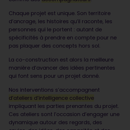
Chaque projet est unique. Son territoire
d’ancrage, les histoires qu’il raconte, les
personnes qui le portent : autant de
spécificités à prendre en compte pour ne
pas plaquer des concepts hors sol.
La co-construction est alors la meilleure
manière d’avancer des idées pertinentes
qui font sens pour un projet donné.
Votre document est
synthétique, précis et
Nos interventions s’accompagnent
vendeur. C’est impeccable, ça
d’ateliers d’intelligence collective
correspond tout à fait à ce que
impliquant les parties prenantes du projet.
nous attendions. C’est
Ces ateliers sont l’occasion d’engager une
vraiment très bien !
dynamique autour des regards, des