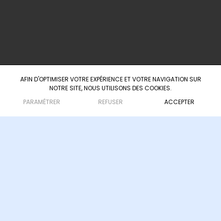
60 Boulevard du Président Wilson
33000 Bordeaux
AFIN D'OPTIMISER VOTRE EXPÉRIENCE ET VOTRE NAVIGATION SUR
NOTRE SITE, NOUS UTILISONS DES COOKIES.
Agence d'ingénierie culturelle & touristique
— depuis 2008
PARAMÉTRER
REFUSER
ACCEPTER