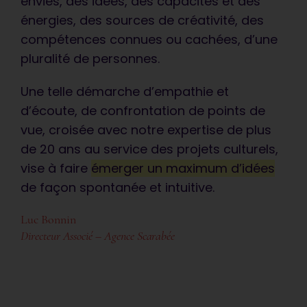
envies, des idées, des capacités et des
énergies, des sources de créativité, des
Communauté d’Agglomération de Blois
compétences connues ou cachées, d’une
pluralité de personnes.
Une telle démarche d’empathie et
d’écoute, de confrontation de points de
vue, croisée avec notre expertise de plus
de 20 ans au service des projets culturels,
vise à faire
émerger un maximum d’idées
de façon spontanée et intuitive.
Luc Bonnin
Directeur Associé – Agence Scarabée